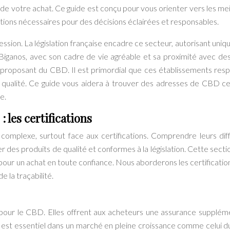
ité de votre achat. Ce guide est conçu pour vous orienter vers les me
ations nécessaires pour des décisions éclairées et responsables.
sion. La législation française encadre ce secteur, autorisant uni
iganos, avec son cadre de vie agréable et sa proximité avec de
s proposant du CBD. Il est primordial que ces établissements res
e qualité. Ce guide vous aidera à trouver des adresses de CBD cer
e.
 les certifications
 complexe, surtout face aux certifications. Comprendre leurs dif
ner des produits de qualité et conformes à la législation. Cette sect
 pour un achat en toute confiance. Nous aborderons les certificatio
e la traçabilité.
ns pour le CBD. Elles offrent aux acheteurs une assurance supplém
qui est essentiel dans un marché en pleine croissance comme celui 