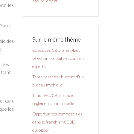
naturellement
nir les
,3%) et
Sur le même thème
bicides
e
Boutiques CBD brignoles :
sélection produits et conseils
é des
experts
ettant
Tabac bassens : histoire d’un
bureau mythique
Taux THC/CBD france :
os sans
réglementation actuelle
que les
Opportunités commerciales
dans le franchising CBD
européen