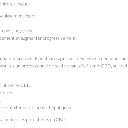
mise les risques.
 soulagement léger.
plet, large, isolat.
ement et augmenter progressivement.
autions à prendre. Il peut interagir avec des médicaments ou cau
sultez un professionnel de santé avant d’utiliser le CBD, surtout
’utiliser le CBD.
nteuses.
.
esse, allaitement, troubles hépatiques.
dicamenteuses potentielles du CBD: