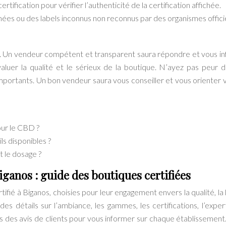
ification pour vérifier l’authenticité de la certification affichée.
ées ou des labels inconnus non reconnus par des organismes officie
ns. Un vendeur compétent et transparent saura répondre et vous i
luer la qualité et le sérieux de la boutique. N’ayez pas peur 
importants. Un bon vendeur saura vous conseiller et vous orienter v
our le CBD ?
ls disponibles ?
t le dosage ?
anos : guide des boutiques certifiées
ié à Biganos, choisies pour leur engagement envers la qualité, la l
des détails sur l’ambiance, les gammes, les certifications, l’exper
clus des avis de clients pour vous informer sur chaque établissement