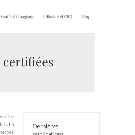
Santé et tabagisme
E-liquide et CBD
Blog
certifiées
en-être
THC. La
Dernières
mmerces
publications