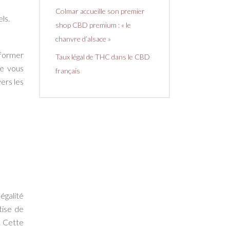
Colmar accueille son premier
ls.
shop CBD premium : « le
chanvre d’alsace »
nformer
Taux légal de THC dans le CBD
de vous
français
ers les
égalité
tise de
. Cette