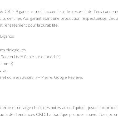
 & CBD Biganos » met l’accent sur le respect de l’environnem
its certifiés AB, garantissant une production respectueuse. L’équ
 l’engagement pour la durabilité.
 Biganos
ques biologiques
 Ecocert (vérifiable sur ecocert.fr)
gramme)
 vrac
é et conseils avisés! » – Pierre, Google Reviews
e et un large choix, des huiles aux e-liquides, jusqu’aux produi
aguets des tendances CBD. La boutique propose souvent des prom