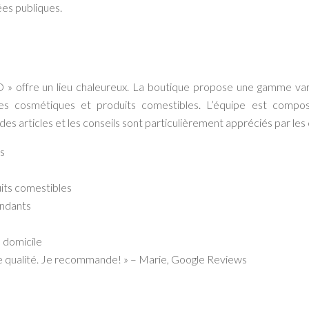
ées publiques.
 » offre un lieu chaleureux. La boutique propose une gamme va
les cosmétiques et produits comestibles. L’équipe est comp
 des articles et les conseils sont particulièrement appréciés par les 
s
uits comestibles
endants
à domicile
 de qualité. Je recommande! » – Marie, Google Reviews