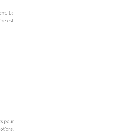
ent. La
ipe est
ts pour
otions.