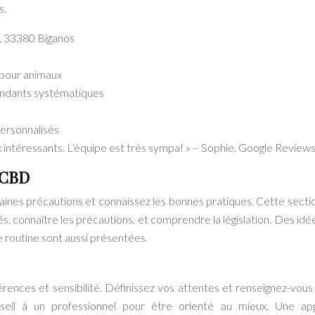
s.
, 33380 Biganos
s pour animaux
endants systématiques
personnalisés
 intéressants. L’équipe est très sympa! » – Sophie, Google Review
u CBD
taines précautions et connaissez les bonnes pratiques. Cette secti
és, connaître les précautions, et comprendre la législation. Des idé
e routine sont aussi présentées.
ences et sensibilité. Définissez vos attentes et renseignez-vous 
seil à un professionnel pour être orienté au mieux. Une ap