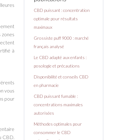
illeures
CBD puissant : concentration
optimale pour résultats
quement
maximaux
s zones
Grossiste puff 9000 : marché
pectent
français analysé
tifié à
Le CBD adapté aux enfants :
posologie et précautions
Disponibilité et conseils CBD
férents
en pharmacie
ion vous
CBD puissant fumable :
ns pour
concentrations maximales
autorisées
Méthodes optimales pour
entaire
consommer le CBD
du CBD.