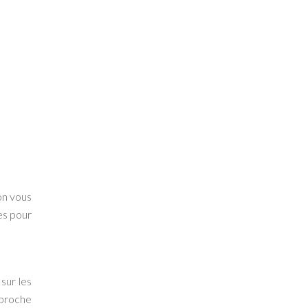
s
on vous
es pour
sur les
proche