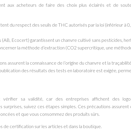
nt aux acheteurs de faire des choix plus éclairés et de soute
tent du respect des seuils de THC autorisés par la loi (inférieur à 0
s (AB, Ecocert) garantissent un chanvre cultivé sans pesticides, her
 concerner la méthode d’extraction (CO2 supercritique, une méthod
ions assurent la connaissance de l’origine du chanvre et la traçabilit
a publication des résultats des tests en laboratoire est exigée, perm
ut vérifier sa validité, car des entreprises affichent des log
s surprises, suivez ces étapes simples. Ces précautions assurent 
oncées et que vous consommez des produits sûrs.
 de certification sur les articles et dans la boutique.