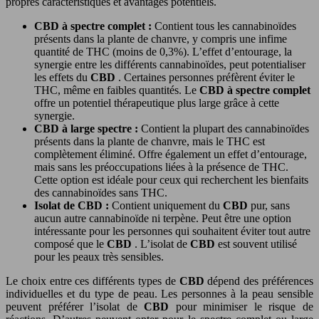
propres caractéristiques et avantages potentiels.
CBD à spectre complet :
Contient tous les cannabinoïdes
présents dans la plante de chanvre, y compris une infime
quantité de THC (moins de 0,3%). L’effet d’entourage, la
synergie entre les différents cannabinoïdes, peut potentialiser
les effets du
CBD
. Certaines personnes préfèrent éviter le
THC, même en faibles quantités. Le
CBD à spectre complet
offre un potentiel thérapeutique plus large grâce à cette
synergie.
CBD à large spectre :
Contient la plupart des cannabinoïdes
présents dans la plante de chanvre, mais le THC est
complètement éliminé. Offre également un effet d’entourage,
mais sans les préoccupations liées à la présence de THC.
Cette option est idéale pour ceux qui recherchent les bienfaits
des cannabinoïdes sans THC.
Isolat de CBD :
Contient uniquement du
CBD
pur, sans
aucun autre cannabinoïde ni terpène. Peut être une option
intéressante pour les personnes qui souhaitent éviter tout autre
composé que le
CBD
. L’isolat de
CBD
est souvent utilisé
pour les peaux très sensibles.
Le choix entre ces différents types de
CBD
dépend des préférences
individuelles et du type de peau. Les personnes à la peau sensible
peuvent préférer l’isolat de
CBD
pour minimiser le risque de