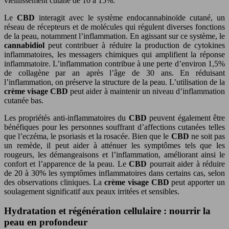
vieillissement cutané de 10 à 15%.
Le
CBD
interagit avec le système endocannabinoïde cutané, un
réseau de récepteurs et de molécules qui régulent diverses fonctions
de la peau, notamment l’inflammation. En agissant sur ce système, le
cannabidiol
peut contribuer à réduire la production de cytokines
inflammatoires, les messagers chimiques qui amplifient la réponse
inflammatoire. L’inflammation contribue à une perte d’environ 1,5%
de collagène par an après l’âge de 30 ans. En réduisant
l’inflammation, on préserve la structure de la peau. L’utilisation de la
crème visage CBD
peut aider à maintenir un niveau d’inflammation
cutanée bas.
Les propriétés anti-inflammatoires du
CBD
peuvent également être
bénéfiques pour les personnes souffrant d’affections cutanées telles
que l’eczéma, le psoriasis et la rosacée. Bien que le
CBD
ne soit pas
un remède, il peut aider à atténuer les symptômes tels que les
rougeurs, les démangeaisons et l’inflammation, améliorant ainsi le
confort et l’apparence de la peau. Le
CBD
pourrait aider à réduire
de 20 à 30% les symptômes inflammatoires dans certains cas, selon
des observations cliniques. La
crème visage CBD
peut apporter un
soulagement significatif aux peaux irritées et sensibles.
Hydratation et régénération cellulaire : nourrir la
peau en profondeur