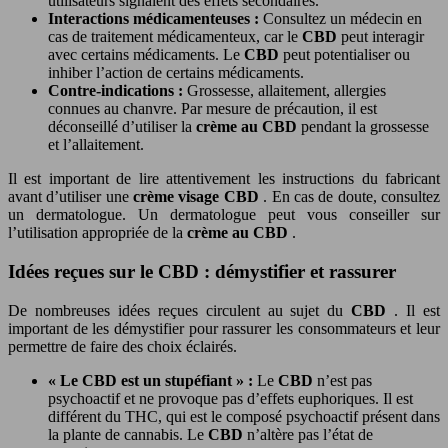
utilisateurs signalent des effets secondaires.
Interactions médicamenteuses :
Consultez un médecin en
cas de traitement médicamenteux, car le
CBD
peut interagir
avec certains médicaments. Le
CBD
peut potentialiser ou
inhiber l’action de certains médicaments.
Contre-indications :
Grossesse, allaitement, allergies
connues au chanvre. Par mesure de précaution, il est
déconseillé d’utiliser la
crème au CBD
pendant la grossesse
et l’allaitement.
Il est important de lire attentivement les instructions du fabricant
avant d’utiliser une
crème visage CBD
. En cas de doute, consultez
un dermatologue. Un dermatologue peut vous conseiller sur
l’utilisation appropriée de la
crème au CBD
.
Idées reçues sur le CBD : démystifier et rassurer
De nombreuses idées reçues circulent au sujet du
CBD
. Il est
important de les démystifier pour rassurer les consommateurs et leur
permettre de faire des choix éclairés.
« Le CBD est un stupéfiant » :
Le
CBD
n’est pas
psychoactif et ne provoque pas d’effets euphoriques. Il est
différent du THC, qui est le composé psychoactif présent dans
la plante de cannabis. Le
CBD
n’altère pas l’état de