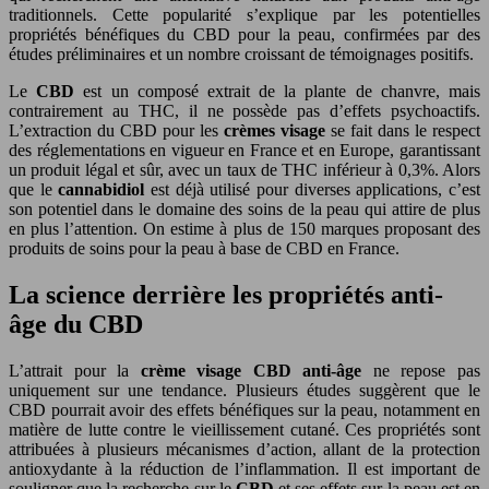
traditionnels. Cette popularité s’explique par les potentielles
propriétés bénéfiques du CBD pour la peau, confirmées par des
études préliminaires et un nombre croissant de témoignages positifs.
Le
CBD
est un composé extrait de la plante de chanvre, mais
contrairement au THC, il ne possède pas d’effets psychoactifs.
L’extraction du CBD pour les
crèmes visage
se fait dans le respect
des réglementations en vigueur en France et en Europe, garantissant
un produit légal et sûr, avec un taux de THC inférieur à 0,3%. Alors
que le
cannabidiol
est déjà utilisé pour diverses applications, c’est
son potentiel dans le domaine des soins de la peau qui attire de plus
en plus l’attention. On estime à plus de 150 marques proposant des
produits de soins pour la peau à base de CBD en France.
La science derrière les propriétés anti-
âge du CBD
L’attrait pour la
crème visage CBD anti-âge
ne repose pas
uniquement sur une tendance. Plusieurs études suggèrent que le
CBD pourrait avoir des effets bénéfiques sur la peau, notamment en
matière de lutte contre le vieillissement cutané. Ces propriétés sont
attribuées à plusieurs mécanismes d’action, allant de la protection
antioxydante à la réduction de l’inflammation. Il est important de
souligner que la recherche sur le
CBD
et ses effets sur la peau est en