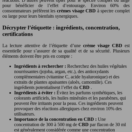
réactions. D’autres peuvent opter pour le spectre complet ou large
pour bénéficier de l’effet d’entourage. Environ 60% des
consommateurs préfèrent les
crèmes visage CBD
à spectre complet
ou large pour leurs bienfaits synergiques.
Décrypter l’étiquette : ingrédients, concentration,
certifications
La lecture attentive de l’étiquette d’une
crème visage CBD
est
essentielle pour s’assurer de sa qualité et de sa sécurité. Plusieurs
éléments doivent être pris en compte :
Ingrédients à rechercher :
Recherchez des huiles végétales
nourrissantes (jojoba, argan, etc.), des antioxydants
complémentaires (vitamine C, acide hyaluronique) et des
extraits de plantes apaisantes (aloès, camomille). Ces
ingrédients potentialisent l’effet du
CBD
.
Ingrédients à éviter :
Évitez les parfums synthétiques, les
colorants artificiels, les huiles minérales et les parabènes, qui
peuvent être irritants pour la peau. Ces ingrédients peuvent
provoquer des réactions allergiques chez environ 10% des
utilisateurs.
Importance de la concentration en CBD :
Une
concentration de 300 à 500 mg de
CBD
par flacon de 30 ml
est généralement considérée comme une concentration