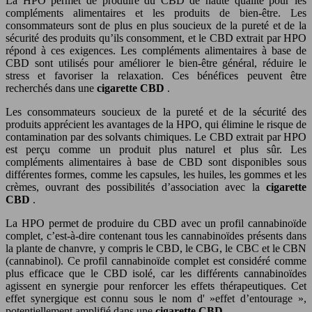
La HPO permet de produire du CBD de haute qualité pour les
compléments alimentaires et les produits de bien-être. Les
consommateurs sont de plus en plus soucieux de la pureté et de la
sécurité des produits qu’ils consomment, et le CBD extrait par HPO
répond à ces exigences. Les compléments alimentaires à base de
CBD sont utilisés pour améliorer le bien-être général, réduire le
stress et favoriser la relaxation. Ces bénéfices peuvent être
recherchés dans une
cigarette CBD
.
Les consommateurs soucieux de la pureté et de la sécurité des
produits apprécient les avantages de la HPO, qui élimine le risque de
contamination par des solvants chimiques. Le CBD extrait par HPO
est perçu comme un produit plus naturel et plus sûr. Les
compléments alimentaires à base de CBD sont disponibles sous
différentes formes, comme les capsules, les huiles, les gommes et les
crèmes, ouvrant des possibilités d’association avec la
cigarette
CBD
.
La HPO permet de produire du CBD avec un profil cannabinoïde
complet, c’est-à-dire contenant tous les cannabinoïdes présents dans
la plante de chanvre, y compris le CBD, le CBG, le CBC et le CBN
(cannabinol). Ce profil cannabinoïde complet est considéré comme
plus efficace que le CBD isolé, car les différents cannabinoïdes
agissent en synergie pour renforcer les effets thérapeutiques. Cet
effet synergique est connu sous le nom d' »effet d’entourage »,
potentiellement amplifié dans une
cigarette CBD
.