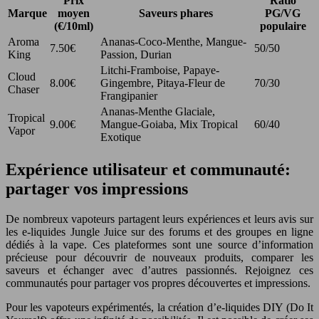
Prix
Ratio
Marque
moyen
Saveurs phares
PG/VG
(€/10ml)
populaire
Aroma
Ananas-Coco-Menthe, Mangue-
7.50€
50/50
King
Passion, Durian
Litchi-Framboise, Papaye-
Cloud
8.00€
Gingembre, Pitaya-Fleur de
70/30
Chaser
Frangipanier
Ananas-Menthe Glaciale,
Tropical
9.00€
Mangue-Goiaba, Mix Tropical
60/40
Vapor
Exotique
Expérience utilisateur et communauté:
partager vos impressions
De nombreux vapoteurs partagent leurs expériences et leurs avis sur
les e-liquides Jungle Juice sur des forums et des groupes en ligne
dédiés à la vape. Ces plateformes sont une source d’information
précieuse pour découvrir de nouveaux produits, comparer les
saveurs et échanger avec d’autres passionnés. Rejoignez ces
communautés pour partager vos propres découvertes et impressions.
Pour les vapoteurs expérimentés, la création d’e-liquides DIY (Do It