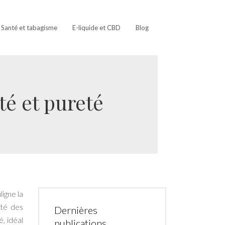
Santé et tabagisme
E-liquide et CBD
Blog
té et pureté
igne la
ité des
Dernières
, idéal
publications