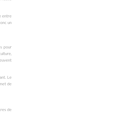
e entre
donc un
es pour
ulture,
peuvent
ant. Le
rmet de
tres de