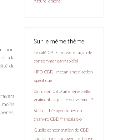
naturellement
Sur le même thème
lition.
Le café CBD : nouvelle façon de
et à la
consommer cannabidiol
lité du
HPO CBD : mécanisme d’action
spécifique
L’infusion CBD améliore-t-elle
travers
vraiment la qualité du sommeil ?
t moins
Vertus thérapeutiques du
rpènes,
chanvre CBD français bio
Quelle concentration de CBD
choisir pour soulager l’arthrose