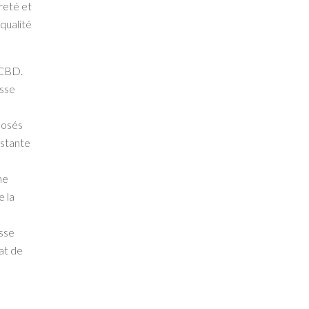
reté et
qualité
 CBD.
asse
posés
nstante
ne
e la
esse
lat de