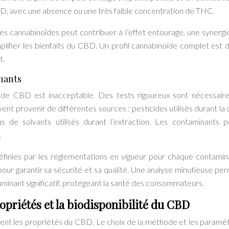
BD, avec une absence ou une très faible concentration de THC.
es cannabinoïdes peut contribuer à l’effet entourage, une synergi
lifier les bienfaits du CBD. Un profil cannabinoïde complet est 
t.
nants
t de CBD est inacceptable. Des tests rigoureux sont nécessair
nt provenir de différentes sources : pesticides utilisés durant la c
s de solvants utilisés durant l’extraction. Les contaminants 
.
finies par les réglementations en vigueur pour chaque contamin
our garantir sa sécurité et sa qualité. Une analyse minutieuse pe
taminant significatif, protégeant la santé des consommateurs.
propriétés et la biodisponibilité du CBD
ment les propriétés du CBD. Le choix de la méthode et les paramè