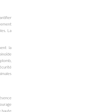
ntifier
èrement
les. La
ent la
binoïde
(plomb,
écurité
ximales
résence
tourage
e haute