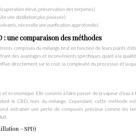
récupération élevé, préservation des terpènes)
site une distillation plus poussée)
solvants, nécessite une purification approfondie)
BD : une comparaison des méthodes
férents composés du mélange brut en fonction de leurs points d’ébul
rant des avantages et inconvénients spécifiques quant à la qualité 
influe directement sur le coût, la complexité du processus et la qua
e et économique. Elle consiste à faire passer de la vapeur d’eau à 
ils, dont le CBD, hors du mélange. Cependant, cette méthode es
 peut entraîner une perte de composés précieux comme les te
uit.
tillation – SPD)