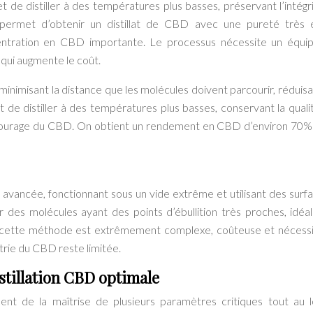
de distiller à des températures plus basses, préservant l’intégr
permet d’obtenir un distillat de CBD avec une pureté très 
entration en CBD importante. Le processus nécessite un équi
 qui augmente le coût.
 minimisant la distance que les molécules doivent parcourir, réduisa
de distiller à des températures plus basses, conservant la qualit
 entourage du CBD. On obtient un rendement en CBD d’environ 70
ès avancée, fonctionnant sous un vide extrême et utilisant des surf
r des molécules ayant des points d’ébullition très proches, idéa
, cette méthode est extrêmement complexe, coûteuse et nécess
strie du CBD reste limitée.
stillation CBD optimale
ent de la maîtrise de plusieurs paramètres critiques tout au 