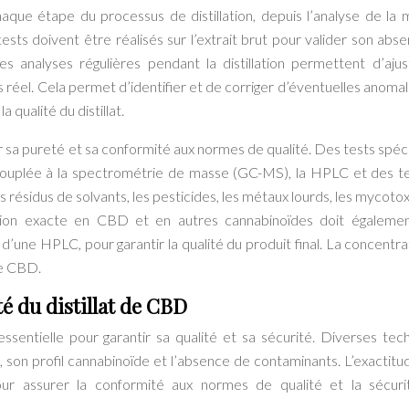
haque étape du processus de distillation, depuis l’analyse de la 
tests doivent être réalisés sur l’extrait brut pour valider son abs
analyses régulières pendant la distillation permettent d’ajus
réel. Cela permet d’identifier et de corriger d’éventuelles anomal
 qualité du distillat.
ntir sa pureté et sa conformité aux normes de qualité. Des tests spéc
couplée à la spectrométrie de masse (GC-MS), la HPLC et des t
 résidus de solvants, les pesticides, les métaux lourds, les mycotox
ation exacte en CBD et en autres cannabinoïdes doit égaleme
d’une HPLC, pour garantir la qualité du produit final. La concentra
de CBD.
té du distillat de CBD
ssentielle pour garantir sa qualité et sa sécurité. Diverses tec
, son profil cannabinoïde et l’absence de contaminants. L’exactitud
pour assurer la conformité aux normes de qualité et la sécur