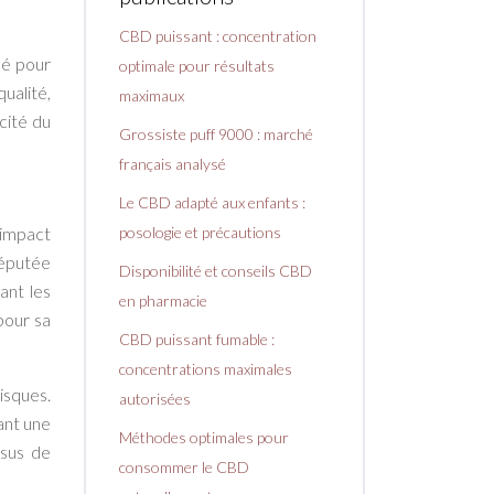
CBD puissant : concentration
ié pour
optimale pour résultats
ualité,
maximaux
cité du
Grossiste puff 9000 : marché
français analysé
Le CBD adapté aux enfants :
 impact
posologie et précautions
 réputée
Disponibilité et conseils CBD
ant les
en pharmacie
pour sa
CBD puissant fumable :
concentrations maximales
isques.
autorisées
ant une
Méthodes optimales pour
ssus de
consommer le CBD