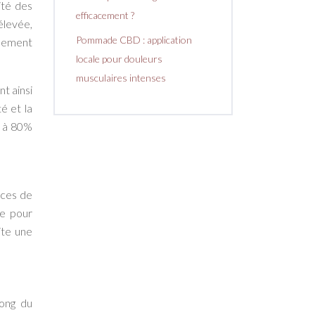
ité des
efficacement ?
élevée,
Pommade CBD : application
pement
locale pour douleurs
musculaires intenses
nt ainsi
é et la
% à 80%
aces de
le pour
ite une
long du