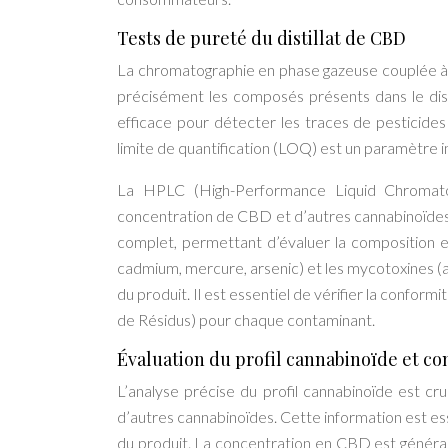
Tests de pureté du distillat de CBD
La chromatographie en phase gazeuse couplée à 
précisément les composés présents dans le dist
efficace pour détecter les traces de pesticide
limite de quantification (LOQ) est un paramètre im
La HPLC (High-Performance Liquid Chromato
concentration de CBD et d’autres cannabinoïdes (C
complet, permettant d’évaluer la composition e
cadmium, mercure, arsenic) et les mycotoxines (af
du produit. Il est essentiel de vérifier la confo
de Résidus) pour chaque contaminant.
Évaluation du profil cannabinoïde et c
L’analyse précise du profil cannabinoïde est c
d’autres cannabinoïdes. Cette information est es
du produit. La concentration en CBD est général