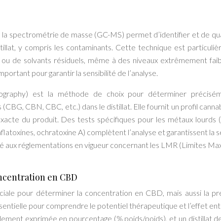
la spectrométrie de masse (GC-MS) permet d’identifier et de qua
illat, y compris les contaminants. Cette technique est particuli
s ou de solvants résiduels, même à des niveaux extrêmement faib
portant pour garantir la sensibilité de l’analyse.
graphy) est la méthode de choix pour déterminer précisém
BG, CBN, CBC, etc.) dans le distillat. Elle fournit un profil canna
xacte du produit. Des tests spécifiques pour les métaux lourds 
latoxines, ochratoxine A) complètent l’analyse et garantissent la s
rmité aux réglementations en vigueur concernant les LMR (Limites Ma
oncentration en CBD
ruciale pour déterminer la concentration en CBD, mais aussi la p
sentielle pour comprendre le potentiel thérapeutique et l’effet en
ement exprimée en pourcentage (% poids/poids), et un distillat d