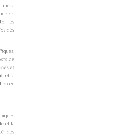
matière
ence de
ter les
ies dès
ifiques,
ests de
ines et
nt être
tion en
hniques
e et la
ité des