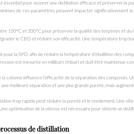
 essentiel pour assurer une distillation efficace et préserver la pu
 minimes de ces paramètres peuvent impacter significativement la 
tre 150°C et 200°C pour préserver la qualité des terpènes et du
grader le CBD et réduire son efficacité. Une température trop b
ut pour la SPD, afin de réduire la température d’ébullition des com
pression est mesurée en millibars (mbar) et doit être maintenue co
e la colonne influence l’efficacité de la séparation des composés. U
t une meilleure séparation et une plus grande pureté, mais augment
llation trop rapide peut réduire la pureté et le rendement. Une vit
. Une optimisation de la vitesse est nécessaire pour obtenir un distil
rocessus de distillation