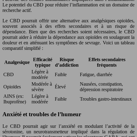
Le potentiel du CBD pour réduire l’inflammation est un domaine de
recherche actif.
Le CBD pourrait offrir une alternative aux analgésiques opioïdes,
souvent associés à des effets secondaires et à un risque de
dépendance. Bien que des recherches soient nécessaires, le CBD
pourrait aider à réduire la dépendance aux opioïdes en soulageant la
douleur et en atténuant les symptômes de sevrage. Voici un tableau
comparatif simplifié :
Efficacité
Risque
Effets secondaires
Analgesique
typique
d’addiction
fréquents
Légère à
CBD
Faible
Fatigue, diarrhée
modérée
Modérée à
Nausées, constipation,
Opioïdes
Élevé
sévère
dépression respiratoire
AINS (ex:
Légère à
Faible
Troubles gastro-intestinaux
Ibuprofène)
modérée
Anxiété et troubles de l’humeur
Le CBD pourrait agir sur l’anxiété en modulant l’activité de la
sérotonine, un neurotransmetteur impliqué dans la régulation de