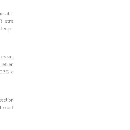
eil. Il
it être
 temps
a peau.
n et en
e CBD a
tection
tro ont