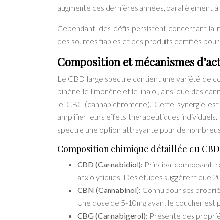
augmenté ces dernières années, parallèlement à
Cependant, des défis persistent concernant la régu
des sources fiables et des produits certifiés pour 
Composition et mécanismes d’act
Le CBD large spectre contient une variété de c
pinène, le limonène et le linalol, ainsi que des 
le CBC (cannabichromene). Cette synergie est à
amplifier leurs effets thérapeutiques individuel
spectre une option attrayante pour de nombreu
Composition chimique détaillée du CBD 
CBD (Cannabidiol):
Principal composant, r
anxiolytiques. Des études suggèrent que 2
CBN (Cannabinol):
Connu pour ses propriét
Une dose de 5-10mg avant le coucher est
CBG (Cannabigerol):
Présente des proprié