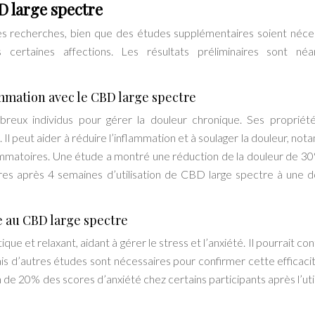
D large spectre
es recherches, bien que des études supplémentaires soient néce
 certaines affections. Les résultats préliminaires sont né
mmation avec le CBD large spectre
reux individus pour gérer la douleur chronique. Ses propriété
. Il peut aider à réduire l’inflammation et à soulager la douleur, n
lammatoires. Une étude a montré une réduction de la douleur de 3
aires après 4 semaines d’utilisation de CBD large spectre à une 
e au CBD large spectre
ue et relaxant, aidant à gérer le stress et l’anxiété. Il pourrait co
is d’autres études sont nécessaires pour confirmer cette efficaci
de 20% des scores d’anxiété chez certains participants après l’util