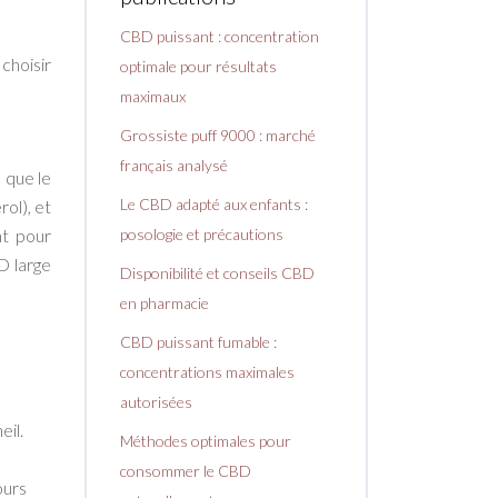
CBD puissant : concentration
choisir
optimale pour résultats
maximaux
Grossiste puff 9000 : marché
français analysé
 que le
Le CBD adapté aux enfants :
ol), et
nt pour
posologie et précautions
D large
Disponibilité et conseils CBD
en pharmacie
CBD puissant fumable :
concentrations maximales
autorisées
eil.
Méthodes optimales pour
consommer le CBD
ours