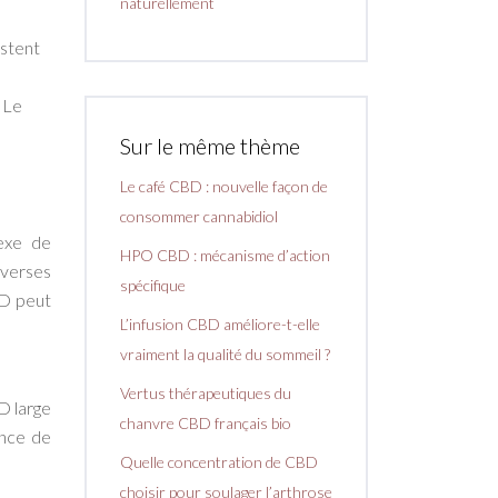
naturellement
estent
 Le
Sur le même thème
Le café CBD : nouvelle façon de
consommer cannabidiol
exe de
HPO CBD : mécanisme d’action
iverses
spécifique
BD peut
L’infusion CBD améliore-t-elle
vraiment la qualité du sommeil ?
Vertus thérapeutiques du
D large
chanvre CBD français bio
ence de
Quelle concentration de CBD
choisir pour soulager l’arthrose