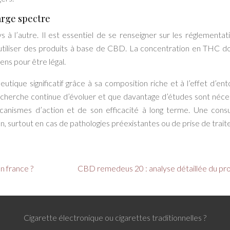
arge spectre
 à l’autre. Il est essentiel de se renseigner sur les réglementat
’utiliser des produits à base de CBD. La concentration en THC do
ens pour être légal.
tique significatif grâce à sa composition riche et à l’effet d’ent
 recherche continue d’évoluer et que davantage d’études sont néce
ismes d’action et de son efficacité à long terme. Une consu
, surtout en cas de pathologies préexistantes ou de prise de trai
n france ?
CBD remedeus 20 : analyse détaillée du pro
Cigarette électronique ou cigarettes traditionnelles ?