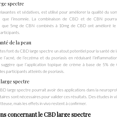
rge spectre
axantes et sédatives, est utilisé pour améliorer la qualité du somm
els que l’insomnie. La combinaison de CBD et de CBN pourra
tré que 5mg de CBN combinés à 10mg de CBD ont amélioré le
rticipants.
anté de la peau
tes font du CBD large spectre un atout potentiel pour la santé de l
e l’acné, de l’eczéma et du psoriasis en réduisant l’inflammatio
ude suggère que l’application topique de crème à base de 5% d
es participants atteints de psoriasis.
 large spectre
BD large spectre pourrait avoir des applications dans la neuropro
aires sont nécessaires pour valider ces résultats. Des études in vi
use, mais les effets in vivo restent à confirmer.
ons concernant le CBD large spectre