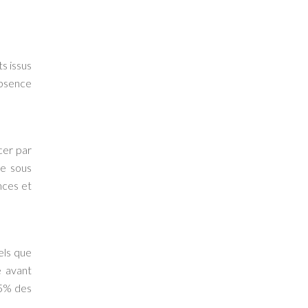
ts issus
absence
cer par
le sous
nces et
els que
é avant
 5% des