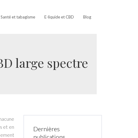
Santé et tabagisme
E-liquide et CBD
Blog
BD large spectre
chacune
s et en
Dernières
blement
publications