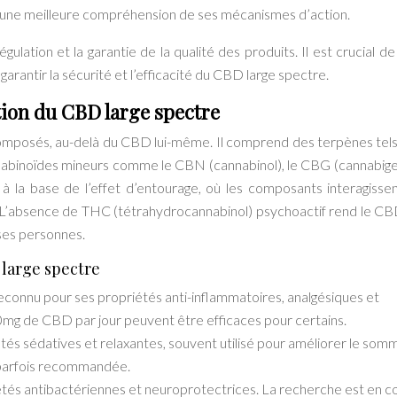
 une meilleure compréhension de ses mécanismes d’action.
lation et la garantie de la qualité des produits. Il est crucial de 
garantir la sécurité et l’efficacité du CBD large spectre.
ion du CBD large spectre
omposés, au-delà du CBD lui-même. Il comprend des terpènes tels
cannabinoïdes mineurs comme le CBN (cannabinol), le CBG (cannabiger
 la base de l’effet d’entourage, où les composants interagisse
s. L’absence de THC (tétrahydrocannabinol) psychoactif rend le CB
ses personnes.
large spectre
econnu pour ses propriétés anti-inflammatoires, analgésiques et
0mg de CBD par jour peuvent être efficaces pour certains.
és sédatives et relaxantes, souvent utilisé pour améliorer le somm
 parfois recommandée.
tés antibactériennes et neuroprotectrices. La recherche est en c