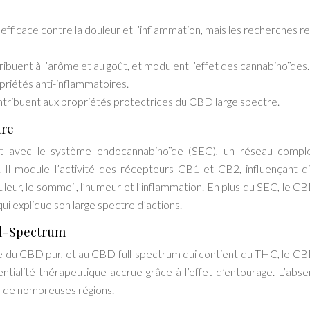
efficace contre la douleur et l’inflammation, mais les recherches r
uent à l’arôme et au goût, et modulent l’effet des cannabinoïdes.
priétés anti-inflammatoires.
ntribuent aux propriétés protectrices du CBD large spectre.
tre
ent avec le système endocannabinoïde (SEC), un réseau compl
 Il module l’activité des récepteurs CB1 et CB2, influençant d
ouleur, le sommeil, l’humeur et l’inflammation. En plus du SEC, le C
ui explique son large spectre d’actions.
ull-Spectrum
e du CBD pur, et au CBD full-spectrum qui contient du THC, le CB
entialité thérapeutique accrue grâce à l’effet d’entourage. L’abs
s de nombreuses régions.