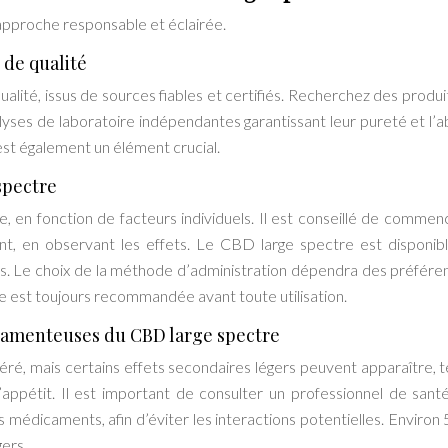
approche responsable et éclairée.
 de qualité
qualité, issus de sources fiables et certifiés. Recherchez des produi
lyses de laboratoire indépendantes garantissant leur pureté et l’
st également un élément crucial.
spectre
, en fonction de facteurs individuels. Il est conseillé de commen
t, en observant les effets. Le CBD large spectre est disponib
ues. Le choix de la méthode d’administration dépendra des préfére
le est toujours recommandée avant toute utilisation.
icamenteuses du CBD large spectre
ré, mais certains effets secondaires légers peuvent apparaître, t
l’appétit. Il est important de consulter un professionnel de sant
s médicaments, afin d’éviter les interactions potentielles. Environ
gers.