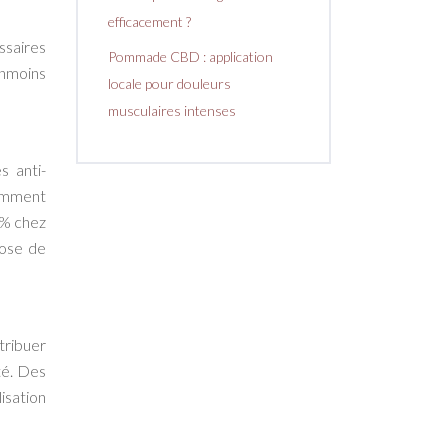
efficacement ?
ssaires
Pommade CBD : application
anmoins
locale pour douleurs
musculaires intenses
s anti-
otamment
0% chez
dose de
ntribuer
té. Des
isation