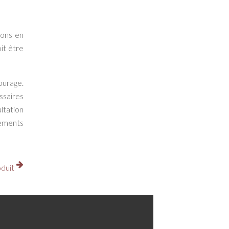
ions en
it être
ourage.
ssaires
ltation
tements
duit