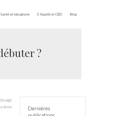
Santé et tabagisme
E-liquide et CBD
Blog
débuter ?
 dosage
la dose
Dernières
publications