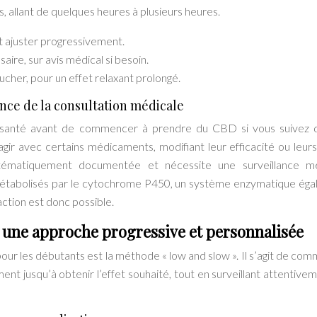
, allant de quelques heures à plusieurs heures.
 ajuster progressivement.
ire, sur avis médical si besoin.
cher, pour un effet relaxant prolongé.
ce de la consultation médicale
 de santé avant de commencer à prendre du CBD si vous suivez 
r avec certains médicaments, modifiant leur efficacité ou leurs
ystématiquement documentée et nécessite une surveillance mé
métabolisés par le cytochrome P450, un système enzymatique ég
ction est donc possible.
 une approche progressive et personnalisée
our les débutants est la méthode « low and slow ». Il s’agit de co
nt jusqu’à obtenir l’effet souhaité, tout en surveillant attentivem