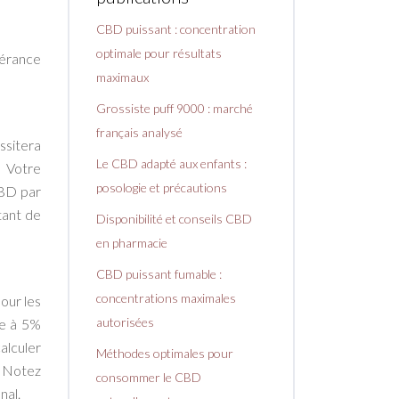
CBD puissant : concentration
optimale pour résultats
lérance
maximaux
Grossiste puff 9000 : marché
français analysé
ssitera
Le CBD adapté aux enfants :
. Votre
posologie et précautions
CBD par
tant de
Disponibilité et conseils CBD
en pharmacie
CBD puissant fumable :
concentrations maximales
our les
autorisées
le à 5%
alculer
Méthodes optimales pour
. Notez
consommer le CBD
nal.