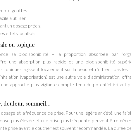
ompte-gouttes.
le à utiliser.
rant un dosage précis.
es effets localisés.
rale ou topique
ce sa biodisponibilité – la proportion absorbée par l’orga
offre une absorption plus rapide et une biodisponibilité supér
mes topiques agissent localement sur la peau et n’offrent pas le
halation (vaporisation) est une autre voie d’administration, offr
r une approche plus vigilante compte tenu du potentiel irritant p
été, douleur, sommeil…
e dosage et la fréquence de prise. Pour une légère anxiété, une faib
e dose plus élevée et une prise plus fréquente peuvent être néces
ante prise avant le coucher est souvent recommandée. La durée de 