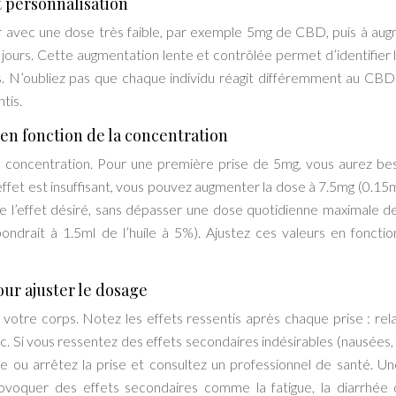
t personnalisation
r avec une dose très faible, par exemple 5mg de CBD, puis à au
jours. Cette augmentation lente et contrôlée permet d’identifier 
. N’oubliez pas que chaque individu réagit différemment au CBD. 
tis.
en fonction de la concentration
 concentration. Pour une première prise de 5mg, vous aurez be
’effet est insuffisant, vous pouvez augmenter la dose à 7.5mg (0.15m
ndre l’effet désiré, sans dépasser une dose quotidienne maximale 
ndrait à 1.5ml de l’huile à 5%). Ajustez ces valeurs en fonctio
our ajuster le dosage
e votre corps. Notez les effets ressentis après chaque prise : rela
c. Si vous ressentez des effets secondaires indésirables (nausées, 
se ou arrêtez la prise et consultez un professionnel de santé. Un
voquer des effets secondaires comme la fatigue, la diarrhée