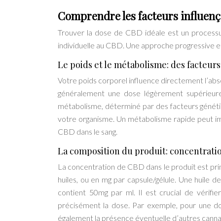
Comprendre les facteurs influenç
Trouver la dose de CBD idéale est un processus p
individuelle au CBD. Une approche progressive et
Le poids et le métabolisme: des facteurs
Votre poids corporel influence directement l’ab
généralement une dose légèrement supérieure
métabolisme, déterminé par des facteurs généti
votre organisme. Un métabolisme rapide peut im
CBD dans le sang.
La composition du produit: concentrati
La concentration de CBD dans le produit est primo
huiles, ou en mg par capsule/gélule. Une huile
contient 50mg par ml. Il est crucial de vérifie
précisément la dose. Par exemple, pour une d
également la présence éventuelle d’autres cannab