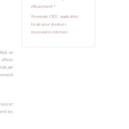
efficacement ?
Pommade CBD : application
locale pour douleurs
musculaires intenses
déjà un
 effets
dicale
alement
mmencer
ent les