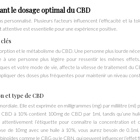
ant le dosage optimal du CBD
ersonnalisé. Plusieurs facteurs influencent l’efficacité et la to
 attentive est essentielle pour une expérience positive.
 clés
sorption et le métabolisme du CBD. Une personne plus lourde néce
 à une personne plus légère pour ressentir les mêmes effets
ques et votre mode de vie, affecte la vitesse de traitement du 
pliquer des doses plus fréquentes pour maintenir un niveau cons
on et type de CBD
rdiale. Elle est exprimée en milligrammes (mg) par millilitre (ml) p
 de CBD à 10% contient 100mg de CBD par 1ml, tandis qu’une hui
r attentivement l’étiquette pour connaître la concentration et c
ose de 10mg avec une huile à 10%, vous aurez besoin de 0.1ml
inoïdes comme le CBG ou le CBN, qui peuvent influencer l’effet fi