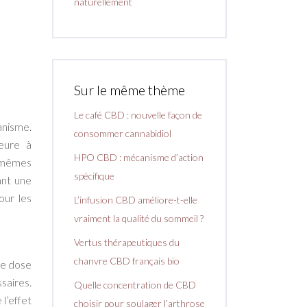
naturellement
Sur le même thème
Le café CBD : nouvelle façon de
nisme.
consommer cannabidiol
ieure à
HPO CBD : mécanisme d’action
s mêmes
spécifique
ant une
our les
L’infusion CBD améliore-t-elle
vraiment la qualité du sommeil ?
Vertus thérapeutiques du
chanvre CBD français bio
le dose
saires.
Quelle concentration de CBD
l’effet
choisir pour soulager l’arthrose