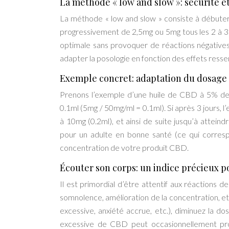
La méthode « low and slow »: sécurité e
La méthode « low and slow » consiste à débute
progressivement de 2,5mg ou 5mg tous les 2 à 3 
optimale sans provoquer de réactions négatives
adapter la posologie en fonction des effets ressen
Exemple concret: adaptation du dosage 
Prenons l’exemple d’une huile de CBD à 5% de
0.1ml (5mg / 50mg/ml = 0.1ml). Si après 3 jours, l
à 10mg (0.2ml), et ainsi de suite jusqu’à attei
pour un adulte en bonne santé (ce qui correspo
concentration de votre produit CBD.
Écouter son corps: un indice précieux p
Il est primordial d’être attentif aux réactions d
somnolence, amélioration de la concentration, et
excessive, anxiété accrue, etc.), diminuez la do
excessive de CBD peut occasionnellement pro