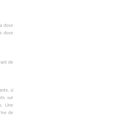
la dose
la dose
vant de
nte, si
nts sur
es. Une
rise de