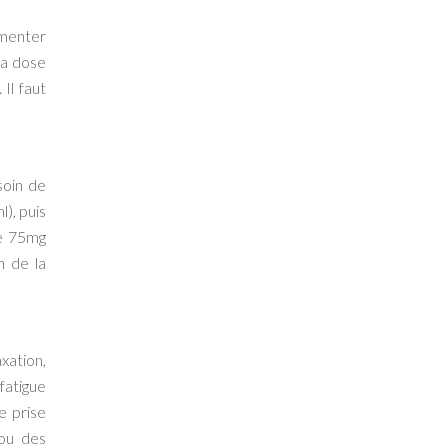
gmenter
la dose
Il faut
soin de
l), puis
de 75mg
n de la
xation,
fatigue
e prise
 ou des