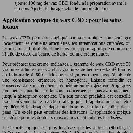
ajouter 100 mg de wax CBD fondu à la préparation avant la
cuisson. Ajuster le dosage selon le nombre de parts.
Application topique du wax CBD : pour les soins
locaux
Le wax CBD peut être appliqué par voie topique pour soulager
localement les douleurs articulaires, les inflammations cutanées, ou
les irritations. Il doit être dilué dans un support approprié comme de
l’huile de coco, du beurre de karité, ou une crème neutre.
Pour préparer une crème, mélangez 1 gramme de wax CBD avec 50
grammes d’huile de coco et 25 grammes de beurre de karité fondus
au bain-marie à 60°C. Mélangez vigoureusement jusqu’à obtenir
une consistance crémeuse et homogène. Laissez refroidir et
conservez dans un récipient hermétique au réfrigérateur. Appliquez
une petite quantité sur la zone concernée et massez doucement
jusqu’à absorption complète. Un test cutané préalable est conseillé
pour prévenir toute réaction allergique. L’application doit être
régulière et le dosage adapté aux besoins et à la sensibilité de la
peau. Un excès peut entraîner des irritations. L’application topique
est idéale pour les douleurs musculaires et articulaires localisées.
L’efficacité topique est plus localisée que les autres méthodes, et
l’effet est plus lent (environ 30 à 60 minutes) et plus durable