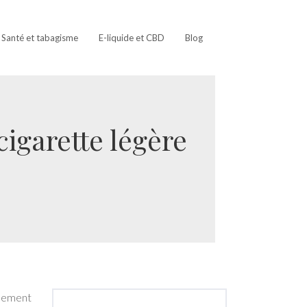
Santé et tabagisme
E-liquide et CBD
Blog
cigarette légère
ulement