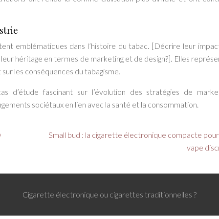
strie
tent emblématiques dans l’histoire du tabac. [Décrire leur impact
 leur héritage en termes de marketing et de design?]. Elles représe
t sur les conséquences du tabagisme.
as d’étude fascinant sur l’évolution des stratégies de market
angements sociétaux en lien avec la santé et la consommation.
D
Small bud : la cigarette électronique compacte pou
vape disc
Cigarette électronique ou cigarettes traditionnelles ?