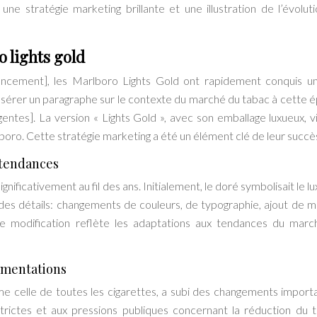
ne stratégie marketing brillante et une illustration de l’évolut
o lights gold
ncement], les Marlboro Lights Gold ont rapidement conquis u
[Insérer un paragraphe sur le contexte du marché du tabac à cette 
tes]. La version « Lights Gold », avec son emballage luxueux, vi
o. Cette stratégie marketing a été un élément clé de leur succès i
 tendances
ificativement au fil des ans. Initialement, le doré symbolisait le lu
 des détails: changements de couleurs, de typographie, ajout de m
que modification reflète les adaptations aux tendances du marc
lementations
 celle de toutes les cigarettes, a subi des changements import
trictes et aux pressions publiques concernant la réduction du 