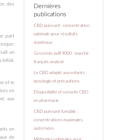
ion des
Dernières
publications
CBD puissant : concentration
optimale pour résultats
ne part
maximaux
époque:
sait un
Grossiste puff 9000 : marché
nitial.
français analysé
Le CBD adapté aux enfants :
posologie et précautions
xe et le
ises en
Disponibilité et conseils CBD
hé, aux
en pharmacie
CBD puissant fumable :
concentrations maximales
autorisées
ants en
taux de
Méthodes optimales pour