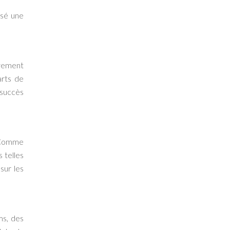
ssé une
vement
arts de
 succès
. Comme
 telles
sur les
ms, des