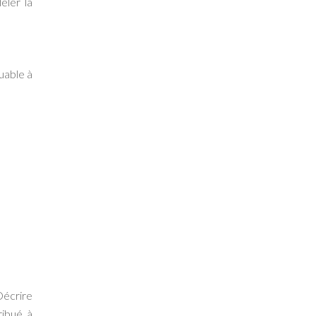
eler la
uable à
Décrire
ribué à