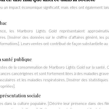
 un impact économique significatif, mais elles ont également lai
abac
nce, les Marlboro Lights Gold représentaient approximati
s. [Insérer des données sur le chiffre d’affaires généré, les p
formations]. Leurs ventes ont contribué de façon substantielle au
a santé publique
éfastes de la consommation de Marlboro Lights Gold sur la santé
stances cancérigènes et sont fortement liées à des maladies graves
ulaires et les maladies respiratoires. [Insérer des statistiques 
opriées].
eprésentation sociale
 dans la culture populaire. [Décrire leur présence dans des fil