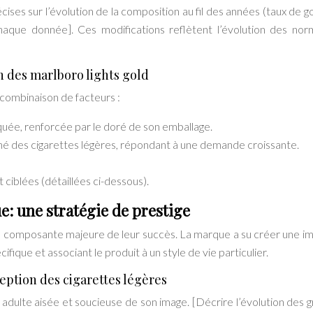
ises sur l’évolution de la composition au fil des années (taux de g
chaque donnée]. Ces modifications reflètent l’évolution des no
n des marlboro lights gold
combinaison de facteurs :
ée, renforcée par le doré de son emballage.
hé des cigarettes légères, répondant à une demande croissante.
iblées (détaillées ci-dessous).
e: une stratégie de prestige
e composante majeure de leur succès. La marque a su créer une i
cifique et associant le produit à un style de vie particulier.
eption des cigarettes légères
ion adulte aisée et soucieuse de son image. [Décrire l’évolution des