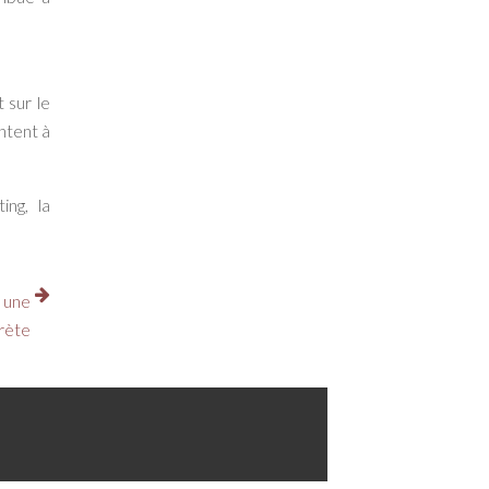
 sur le
ntent à
ing, la
r une
rète