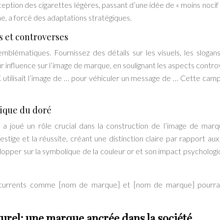
ception des cigarettes légères, passant d’une idée de « moins nocif 
me, a forcé des adaptations stratégiques.
 et controverses
blématiques. Fournissez des détails sur les visuels, les slogans
r influence sur l’image de marque, en soulignant les aspects contro
 utilisait l’image de … pour véhiculer un message de … Cette cam
lique du doré
 a joué un rôle crucial dans la construction de l’image de mar
estige et la réussite, créant une distinction claire par rapport aux
opper sur la symbolique de la couleur or et son impact psychologi
currents comme [nom de marque] et [nom de marque] pourrai
rel: une marque ancrée dans la société