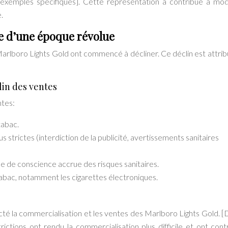
 exemples spécifiques]. Cette représentation a contribué à mod
.
le d’une époque révolue
arlboro Lights Gold ont commencé à décliner. Ce déclin est attrib
lin des ventes
ntes:
tabac.
 strictes (interdiction de la publicité, avertissements sanitaires
se de conscience accrue des risques sanitaires.
abac, notamment les cigarettes électroniques.
ecté la commercialisation et les ventes des Marlboro Lights Gold. [
trictions ont rendu la commercialisation plus difficile et ont cont