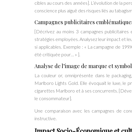
cibles au cours des années]. L’évolution de la per
conscience plus aiguë des risques liés au tabagis
Campagnes publicitaires emblématiques
[Décrivez au moins 3 campagnes publicitaires em
stratégies employées. Analysez leur impact et leu
si applicables. Exemple : « La campagne de 199X
été critiquée pour… » ].
Analyse de l’image de marque et symbo
La couleur or, omniprésente dans le packaging,
Marlboro Lights Gold. Elle évoquait le luxe, le pr
cigarettes Marlboro et à ses concurrents. [Dével
le consommateur].
Une comparaison avec les campagnes de con
instructive.
Impact Socio-Économique et cultu