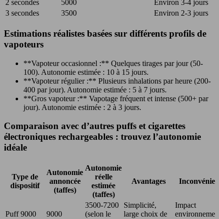
2 secondes
5000
Environ 3-4 jours
3 secondes
3500
Environ 2-3 jours
Estimations réalistes basées sur différents profils de
vapoteurs
**Vapoteur occasionnel :** Quelques tirages par jour (50-
100). Autonomie estimée : 10 à 15 jours.
**Vapoteur régulier :** Plusieurs inhalations par heure (200-
400 par jour). Autonomie estimée : 5 à 7 jours.
**Gros vapoteur :** Vapotage fréquent et intense (500+ par
jour). Autonomie estimée : 2 à 3 jours.
Comparaison avec d’autres puffs et cigarettes
électroniques rechargeables : trouvez l’autonomie
idéale
Autonomie
Autonomie
Type de
réelle
annoncée
Avantages
Inconvénien
dispositif
estimée
(taffes)
(taffes)
3500-7200
Simplicité,
Impact
Puff 9000
9000
(selon le
large choix de
environnement