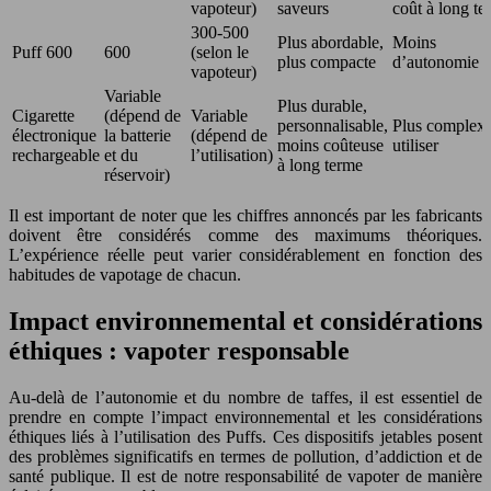
vapoteur)
saveurs
coût à long te
300-500
Plus abordable,
Moins
Puff 600
600
(selon le
plus compacte
d’autonomie
vapoteur)
Variable
Plus durable,
Cigarette
(dépend de
Variable
personnalisable,
Plus complexe
électronique
la batterie
(dépend de
moins coûteuse
utiliser
rechargeable
et du
l’utilisation)
à long terme
réservoir)
Il est important de noter que les chiffres annoncés par les fabricants
doivent être considérés comme des maximums théoriques.
L’expérience réelle peut varier considérablement en fonction des
habitudes de vapotage de chacun.
Impact environnemental et considérations
éthiques : vapoter responsable
Au-delà de l’autonomie et du nombre de taffes, il est essentiel de
prendre en compte l’impact environnemental et les considérations
éthiques liés à l’utilisation des Puffs. Ces dispositifs jetables posent
des problèmes significatifs en termes de pollution, d’addiction et de
santé publique. Il est de notre responsabilité de vapoter de manière