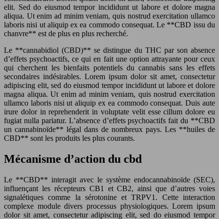
elit. Sed do eiusmod tempor incididunt ut labore et dolore magna
aliqua. Ut enim ad minim veniam, quis nostrud exercitation ullamco
laboris nisi ut aliquip ex ea commodo consequat. Le **CBD issu du
chanvre** est de plus en plus recherché.
Le **cannabidiol (CBD)** se distingue du THC par son absence
d’effets psychoactifs, ce qui en fait une option attrayante pour ceux
qui cherchent les bienfaits potentiels du cannabis sans les effets
secondaires indésirables. Lorem ipsum dolor sit amet, consectetur
adipiscing elit, sed do eiusmod tempor incididunt ut labore et dolore
magna aliqua. Ut enim ad minim veniam, quis nostrud exercitation
ullamco laboris nisi ut aliquip ex ea commodo consequat. Duis aute
irure dolor in reprehenderit in voluptate velit esse cillum dolore eu
fugiat nulla pariatur. L’absence d’effets psychoactifs fait du **CBD
un cannabinoïde** légal dans de nombreux pays. Les **huiles de
CBD** sont les produits les plus courants.
Mécanisme d’action du cbd
Le **CBD** interagit avec le système endocannabinoïde (SEC),
influençant les récepteurs CB1 et CB2, ainsi que d’autres voies
signalétiques comme la sérotonine et TRPV1. Cette interaction
complexe module divers processus physiologiques. Lorem ipsum
dolor sit amet, consectetur adipiscing elit, sed do eiusmod tempor