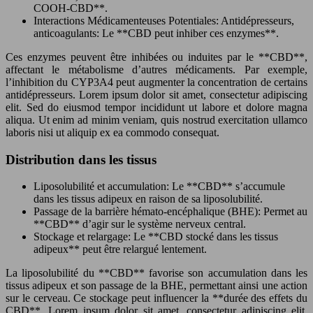
COOH-CBD**.
Interactions Médicamenteuses Potentiales: Antidépresseurs,
anticoagulants: Le **CBD peut inhiber ces enzymes**.
Ces enzymes peuvent être inhibées ou induites par le **CBD**,
affectant le métabolisme d’autres médicaments. Par exemple,
l’inhibition du CYP3A4 peut augmenter la concentration de certains
antidépresseurs. Lorem ipsum dolor sit amet, consectetur adipiscing
elit. Sed do eiusmod tempor incididunt ut labore et dolore magna
aliqua. Ut enim ad minim veniam, quis nostrud exercitation ullamco
laboris nisi ut aliquip ex ea commodo consequat.
Distribution dans les tissus
Liposolubilité et accumulation: Le **CBD** s’accumule
dans les tissus adipeux en raison de sa liposolubilité.
Passage de la barrière hémato-encéphalique (BHE): Permet au
**CBD** d’agir sur le système nerveux central.
Stockage et relargage: Le **CBD stocké dans les tissus
adipeux** peut être relargué lentement.
La liposolubilité du **CBD** favorise son accumulation dans les
tissus adipeux et son passage de la BHE, permettant ainsi une action
sur le cerveau. Ce stockage peut influencer la **durée des effets du
CBD**. Lorem ipsum dolor sit amet, consectetur adipiscing elit.