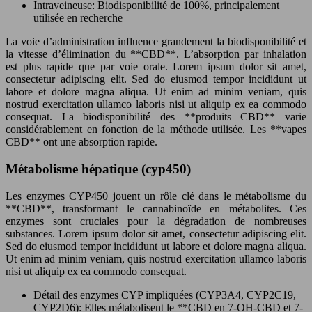
Intraveineuse: Biodisponibilité de 100%, principalement
utilisée en recherche
La voie d’administration influence grandement la biodisponibilité et
la vitesse d’élimination du **CBD**. L’absorption par inhalation
est plus rapide que par voie orale. Lorem ipsum dolor sit amet,
consectetur adipiscing elit. Sed do eiusmod tempor incididunt ut
labore et dolore magna aliqua. Ut enim ad minim veniam, quis
nostrud exercitation ullamco laboris nisi ut aliquip ex ea commodo
consequat. La biodisponibilité des **produits CBD** varie
considérablement en fonction de la méthode utilisée. Les **vapes
CBD** ont une absorption rapide.
Métabolisme hépatique (cyp450)
Les enzymes CYP450 jouent un rôle clé dans le métabolisme du
**CBD**, transformant le cannabinoïde en métabolites. Ces
enzymes sont cruciales pour la dégradation de nombreuses
substances. Lorem ipsum dolor sit amet, consectetur adipiscing elit.
Sed do eiusmod tempor incididunt ut labore et dolore magna aliqua.
Ut enim ad minim veniam, quis nostrud exercitation ullamco laboris
nisi ut aliquip ex ea commodo consequat.
Détail des enzymes CYP impliquées (CYP3A4, CYP2C19,
CYP2D6): Elles métabolisent le **CBD en 7-OH-CBD et 7-