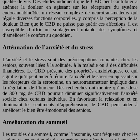
qualité de vie. Des études indiquent que le CBD peut contribuer à
atténuer la douleur en agissant sur les récepteurs du système
endocannabinoïde, un réseau complexe de neurotransmetteurs qui
régule diverses fonctions corporelles, y compris la perception de la
douleur. Bien que le CBD ne puisse pas guérir ces affections, il est
susceptible d’offrir un soulagement notable des symptômes et
d’améliorer le confort au quotidien.
Atténuation de l’anxiété et du stress
L’anxiété et le stress sont des préoccupations courantes chez les
seniors, souvent liées à la solitude, à la maladie ou à des difficultés
financières. Le CBD présente des propriétés anxiolytiques, ce qui
signifie qu’il peut aider à réduire l’anxiété et le stress en agissant sur
les récepteurs de la sérotonine, un neurotransmetteur impliqué dans
la régulation de l’humeur. Des recherches ont montré qu’une dose
de 300 mg de CBD pourrait diminuer significativement l’anxiété
sociale chez certains individus. En favorisant la relaxation et en
diminuant les sentiments d’appréhension, le CBD peut aider à
améliorer le bien-être émotionnel des seniors.
Amélioration du sommeil
Les troubles du sommeil, comme l’insomnie, sont fréquents chez les
seniors et peuvent avoir des conséquences négatives sur leur santé