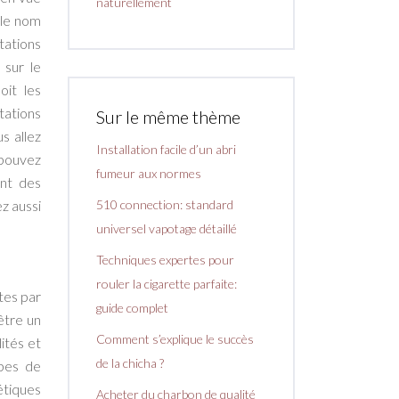
naturellement
 le nom
tations
 sur le
oit les
tations
Sur le même thème
s allez
Installation facile d’un abri
pouvez
fumeur aux normes
ent des
510 connection: standard
z aussi
universel vapotage détaillé
Techniques expertes pour
rouler la cigarette parfaite:
tes par
guide complet
être un
Comment s’explique le succès
ités et
de la chicha ?
pes de
étiques
Acheter du charbon de qualité