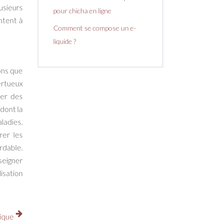
usieurs
pour chicha en ligne
ntent à
Comment se compose un e-
liquide ?
ons que
ertueux
her des
dont la
ladies.
rer les
rdable.
seigner
isation
nique