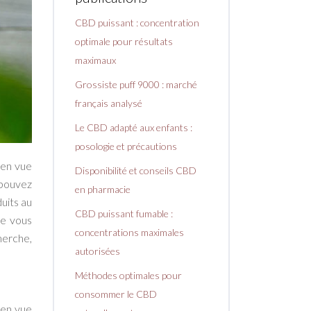
CBD puissant : concentration
optimale pour résultats
maximaux
Grossiste puff 9000 : marché
français analysé
Le CBD adapté aux enfants :
posologie et précautions
 en vue
Disponibilité et conseils CBD
 pouvez
en pharmacie
uits au
CBD puissant fumable :
le vous
concentrations maximales
herche,
autorisées
Méthodes optimales pour
consommer le CBD
 en vue