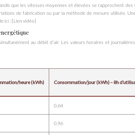
tandis que les vitesses moyennes et élevées se rapprochent des 
riations de fabrication ou par la méthode de mesure utilisée. Un
e ici : [Lien vidéo]
 energétique
ltanément au débit d’air. Les valeurs horaires et journalières
mation/heure (kWh)
Consommation/jour (kWh) – 8h d’utilis
0,64
0,96