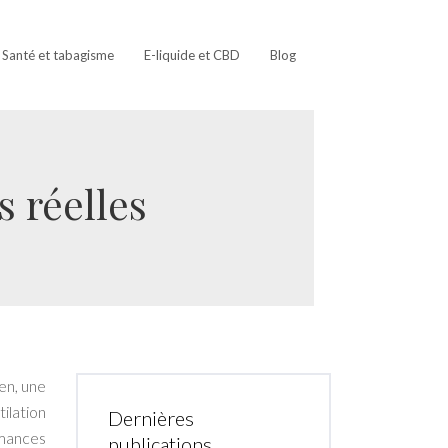
Santé et tabagisme
E-liquide et CBD
Blog
s réelles
ien, une
ilation
Dernières
rmances
publications