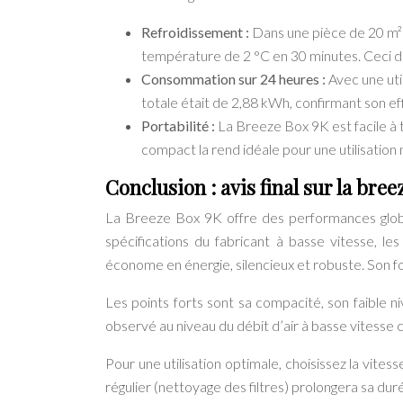
Refroidissement :
Dans une pièce de 20 m² 
température de 2 °C en 30 minutes. Ceci d
Consommation sur 24 heures :
Avec une ut
totale était de 2,88 kWh, confirmant son ef
Portabilité :
La Breeze Box 9K est facile à 
compact la rend idéale pour une utilisatio
Conclusion : avis final sur la bre
La Breeze Box 9K offre des performances globale
spécifications du fabricant à basse vitesse, l
économe en énergie, silencieux et robuste. Son fo
Les points forts sont sa compacité, son faible niv
observé au niveau du débit d’air à basse vitesse co
Pour une utilisation optimale, choisissez la vite
régulier (nettoyage des filtres) prolongera sa du