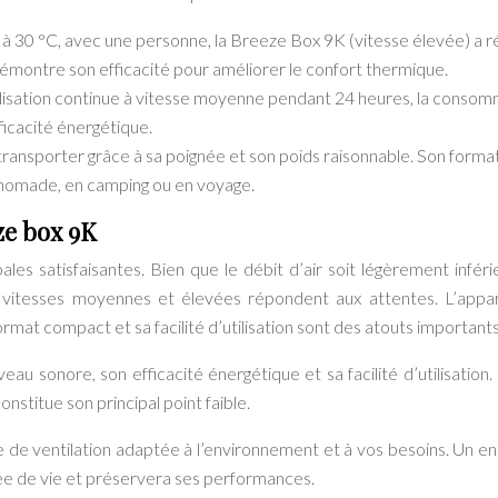
à 30 °C, avec une personne, la Breeze Box 9K (vitesse élevée) a ré
émontre son efficacité pour améliorer le confort thermique.
ilisation continue à vitesse moyenne pendant 24 heures, la conso
ficacité énergétique.
transporter grâce à sa poignée et son poids raisonnable. Son forma
n nomade, en camping ou en voyage.
eze box 9K
s satisfaisantes. Bien que le débit d’air soit légèrement inféri
es vitesses moyennes et élevées répondent aux attentes. L’appar
rmat compact et sa facilité d’utilisation sont des atouts importants
eau sonore, son efficacité énergétique et sa facilité d’utilisation.
nstitue son principal point faible.
sse de ventilation adaptée à l’environnement et à vos besoins. Un en
rée de vie et préservera ses performances.