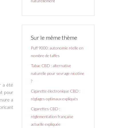
naturellement
Sur le même thème
Puff 9000: autonomie réelle en
nombre de taffes
Tabac CBD : alternative
naturelle pour sevrage nicotine
?
r a été
Cigarette électronique CBD :
nt pour
réglages optimaux expliqués
esure a
bricant
Cigarettes CBD :
réglementation française
actuelle expliquée