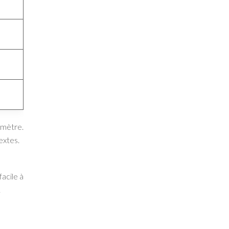
 mètre.
extes.
acile à
.