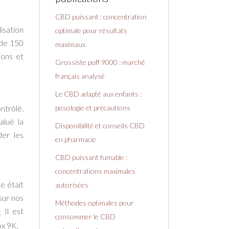
CBD puissant : concentration
isation
optimale pour résultats
 de 150
maximaux
ions et
Grossiste puff 9000 : marché
français analysé
Le CBD adapté aux enfants :
ntrôlé.
posologie et précautions
alué la
Disponibilité et conseils CBD
der les
en pharmacie
CBD puissant fumable :
concentrations maximales
e était
autorisées
sur nos
Méthodes optimales pour
Il est
consommer le CBD
ox 9K.