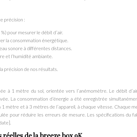
e précision :
%) pour mesurer le débit d’air.
er la consommation énergétique.
au sonore à différentes distances.
e et l’humidité ambiante.
 la précision de nos résultats.
ée à 1 mètre du sol, orientée vers l’anémomètre. Le débit d’ai
levée. La consommation d’énergie a été enregistrée simultanéme
 1 mètre et à 3 mètres de l’appareil, à chaque vitesse. Chaque m
ulée pour réduire les erreurs de mesure. Les spécifications du fa
date].
 réelles de la breeze box 9K