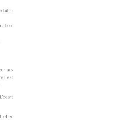
duit la
mmation
t
eur aux
eil est
.
 L’écart
tretien