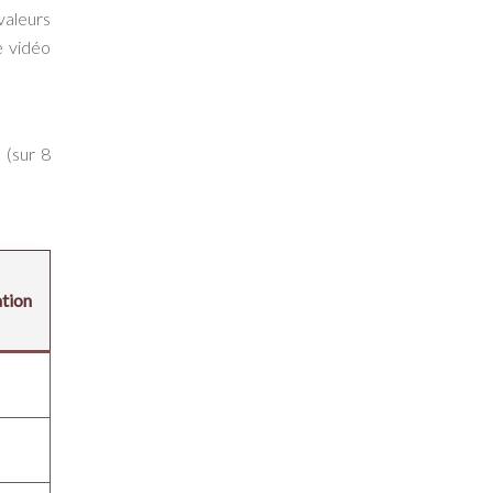
valeurs
e vidéo
 (sur 8
ation