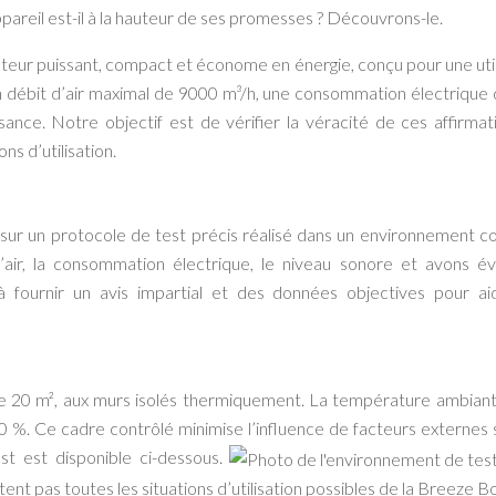
appareil est-il à la hauteur de ses promesses ? Découvrons-le.
eur puissant, compact et économe en énergie, conçu pour une util
un débit d’air maximal de 9000 m³/h, une consommation électrique
nce. Notre objectif est de vérifier la véracité de ces affirmat
s d’utilisation.
sur un protocole de test précis réalisé dans un environnement co
air, la consommation électrique, le niveau sonore et avons év
à fournir un avis impartial et des données objectives pour ai
e 20 m², aux murs isolés thermiquement. La température ambiant
0 %. Ce cadre contrôlé minimise l’influence de facteurs externes 
t est disponible ci-dessous.
tent pas toutes les situations d’utilisation possibles de la Breeze B