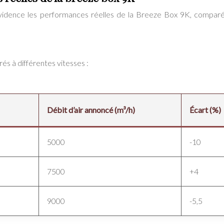
 évidence les performances réelles de la Breeze Box 9K, compar
és à différentes vitesses :
Débit d’air annoncé (m³/h)
Écart (%)
5000
-10
7500
+4
9000
-5,5