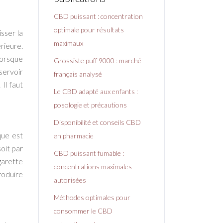
CBD puissant : concentration
optimale pour résultats
sser la
maximaux
rieure.
Lorsque
Grossiste puff 9000 : marché
éservoir
français analysé
Il faut
Le CBD adapté aux enfants :
posologie et précautions
Disponibilité et conseils CBD
que est
en pharmacie
oit par
CBD puissant fumable :
garette
concentrations maximales
roduire
autorisées
Méthodes optimales pour
consommer le CBD