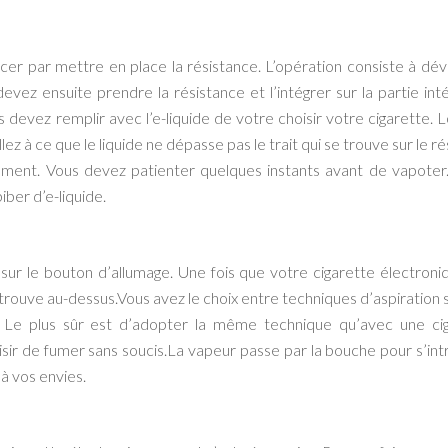
ncer par mettre en place la résistance. L’opération consiste à dévi
devez ensuite prendre la résistance et l’intégrer sur la partie inté
s devez remplir avec l’e-liquide de votre choisir votre cigarette. 
ez à ce que le liquide ne dépasse pas le trait qui se trouve sur le r
ment. Vous devez patienter quelques instants avant de vapoter. 
iber d’e-liquide.
 sur le bouton d’allumage. Une fois que votre cigarette électroni
trouve au-dessus.Vous avez le choix entre techniques d’aspiration s
cte. Le plus sûr est d’adopter la même technique qu’avec une ci
isir de fumer sans soucis.La vapeur passe par la bouche pour s’int
à vos envies.