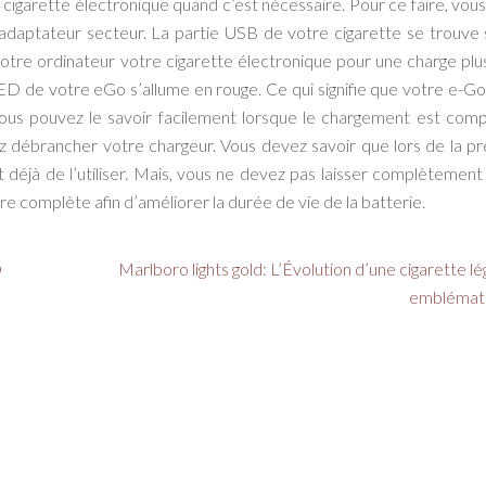
la cigarette électronique quand c’est nécessaire. Pour ce faire, vou
l’adaptateur secteur. La partie USB de votre cigarette se trouve 
tre ordinateur votre cigarette électronique pour une charge plus
ED de votre eGo s’allume en rouge. Ce qui signifie que votre e-Go
ous pouvez le savoir facilement lorsque le chargement est comp
ez débrancher votre chargeur. Vous devez savoir que lors de la p
t déjà de l’utiliser. Mais, vous ne devez pas laisser complètement 
re complète afin d’améliorer la durée de vie de la batterie.
D
Marlboro lights gold: L’Évolution d’une cigarette l
emblémat