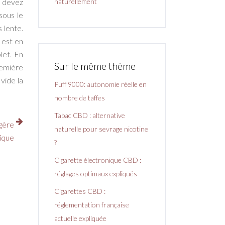
s devez
naturellement
sous le
 lente.
 est en
let. En
Sur le même thème
remière
vide la
Puff 9000: autonomie réelle en
nombre de taffes
Tabac CBD : alternative
égère
naturelle pour sevrage nicotine
ique
?
Cigarette électronique CBD :
réglages optimaux expliqués
Cigarettes CBD :
réglementation française
actuelle expliquée