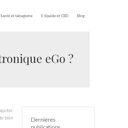
Santé et tabagisme
E-liquide et CBD
Blog
tronique eGo ?
apoter.
de bien
Dernières
publications