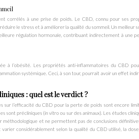
ommeil
nt corrélés à une prise de poids. Le CBD, connu pour ses pro
 réduire le stress et à améliorer la qualité du sommeil. Un meilleur
eilleure régulation hormonale, contribuant indirectement à une p
iée à l’obésité. Les propriétés anti-inflammatoires du CBD pou
ammation systémique. Ceci, à son tour, pourrait avoir un effet indir
niques : quel est le verdict ?
ues sur l’efficacité du CBD pour la perte de poids sont encore limi
s sont précliniques (in vitro ou sur des animaux). Les études cliniq
r méthodologique et ne permettent pas de conclusions définitives.
 varier considérablement selon la qualité du CBD utilisé, la dose,