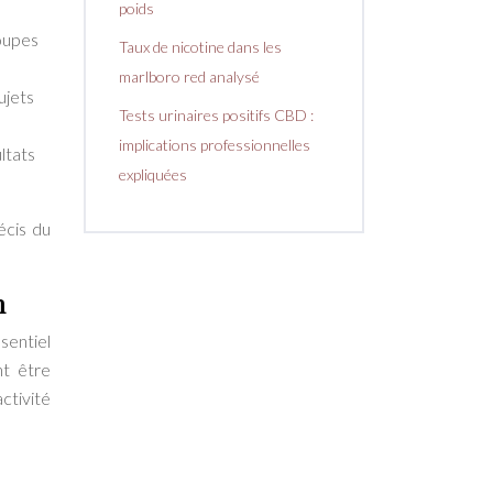
poids
roupes
Taux de nicotine dans les
marlboro red analysé
ujets
Tests urinaires positifs CBD :
implications professionnelles
ltats
expliquées
écis du
n
sentiel
nt être
ctivité