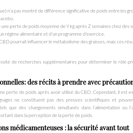
) n’a pas montré de différence significative de poids entre les g
lacebo.
 une perte de poids moyenne de Y kg après Z semaines chez des s
n régime alimentaire et d’un programme d’exercice.
 CBD pourrait influencer le métabolisme des graisses, mais ces résu
essité de recherches supplémentaires pour déterminer le rôle pr
nnelles: des récits à prendre avec précautio
 perte de poids après avoir utilisé du CBD. Cependant, il est es
nages ne constituent pas des preuves scientifiques et peuve
tels que des changements simultanés dans l’alimentation ou l’a
portant dans la perception de la perte de poids.
ons médicamenteuses : la sécurité avant tout