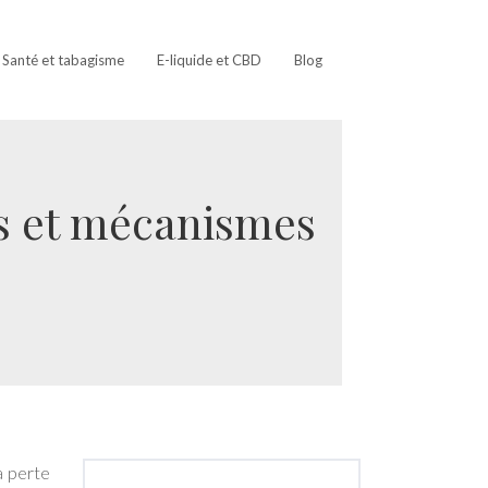
Santé et tabagisme
E-liquide et CBD
Blog
ts et mécanismes
a perte