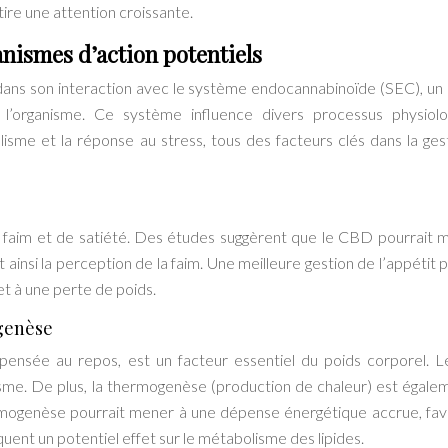
tire une attention croissante.
anismes d’action potentiels
 dans son interaction avec le système endocannabinoïde (SEC), un
’organisme. Ce système influence divers processus physiolo
lisme et la réponse au stress, tous des facteurs clés dans la ges
de faim et de satiété. Des études suggèrent que le CBD pourrait 
ainsi la perception de la faim. Une meilleure gestion de l’appétit p
et à une perte de poids.
ogenèse
épensée au repos, est un facteur essentiel du poids corporel.
isme. De plus, la thermogenèse (production de chaleur) est égale
rmogenèse pourrait mener à une dépense énergétique accrue, fav
quent un potentiel effet sur le métabolisme des lipides.