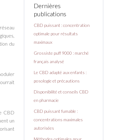
Dernières
publications
CBD puissant : concentration
 réseau
optimale pour résultats
giques,
maximaux
tion du
Grossiste puff 9000 : marché
français analysé
Le CBD adapté aux enfants :
moduler
posologie et précautions
ourrait
Disponibilité et conseils CBD
en pharmacie
CBD puissant fumable :
 Le CBD
concentrations maximales
ment un
autorisées
orisant
Méthodes optimales pour