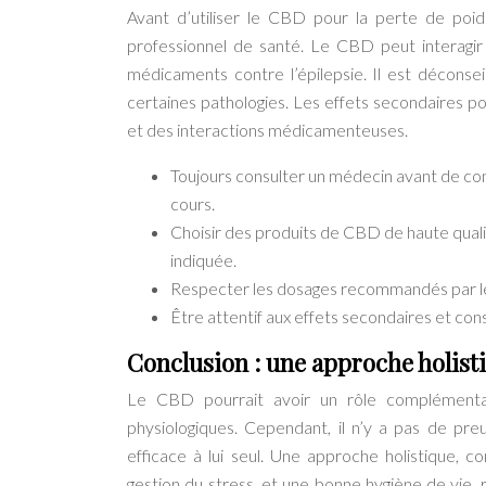
Avant d’utiliser le CBD pour la perte de poid
professionnel de santé. Le CBD peut interagir
médicaments contre l’épilepsie. Il est déconse
certaines pathologies. Les effets secondaires pos
et des interactions médicamenteuses.
Toujours consulter un médecin avant de c
cours.
Choisir des produits de CBD de haute quali
indiquée.
Respecter les dosages recommandés par le 
Être attentif aux effets secondaires et con
Conclusion : une approche holist
Le CBD pourrait avoir un rôle complémentai
physiologiques. Cependant, il n’y a pas de pre
efficace à lui seul. Une approche holistique, co
gestion du stress, et une bonne hygiène de vie, r