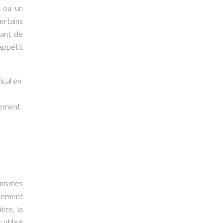
n ou un
ertains
rant de
appétit
ical en
rement
nismes
itement
ère, la
utilisé