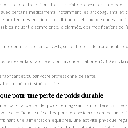
s ou toute autre raison, il est crucial de consulter un médeci
 avec certains médicaments, notamment les anticoagulants et c
illé aux femmes enceintes ou allaitantes et aux personnes souff
sibles incluent la somnolence, la diarrhée, des modifications de l’
ommencer un traitement au CBD, surtout en cas de traitement méd
té, testés en laboratoire et dont la concentration en CBD est clai
fabricant et/ou par votre professionnel de santé.
sulter un médecin si nécessaire.
ique pour une perte de poids durable
re dans la perte de poids, en agissant sur différents méca
uves scientifiques suffisantes pour le considérer comme un tra
mbinant une alimentation équilibrée, une activité physique réguli
este la clé d’une perte de poids durable et saine. Le CBD, s’il est 