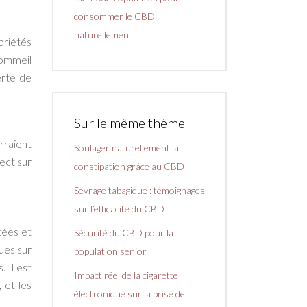
consommer le CBD
naturellement
priétés
 sommeil
erte de
Sur le même thème
rraient
Soulager naturellement la
ect sur
constipation grâce au CBD
Sevrage tabagique : témoignages
sur l’efficacité du CBD
tées et
Sécurité du CBD pour la
ues sur
population senior
 Il est
Impact réel de la cigarette
 et les
électronique sur la prise de