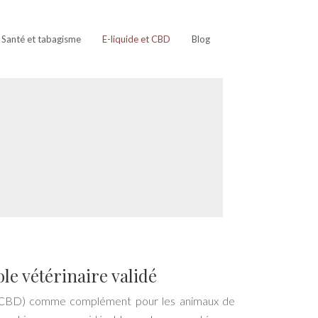
Santé et tabagisme
E-liquide et CBD
Blog
le vétérinaire validé
ol (CBD) comme complément pour les animaux de