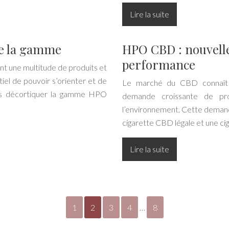
Lire la suite
de la gamme
HPO CBD : nouvelle
performance
nt une multitude de produits et
iel de pouvoir s’orienter et de
Le marché du CBD connaît u
llons décortiquer la gamme HPO
demande croissante de pro
l’environnement. Cette demand
cigarette CBD légale et une c
Lire la suite
1
2
3
4
…
8