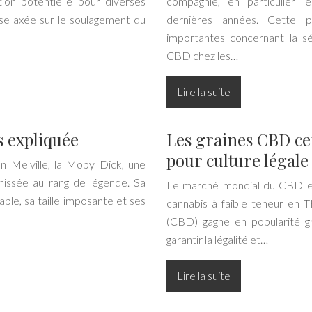
on potentielle pour diverses
compagnie, en particulier 
se axée sur le soulagement du
dernières années. Cette p
importantes concernant la sécu
CBD chez les…
Lire la suite
s expliquée
Les graines CBD cer
pour culture légale
n Melville, la Moby Dick, une
 hissée au rang de légende. Sa
Le marché mondial du CBD est
ble, sa taille imposante et ses
cannabis à faible teneur en
(CBD) gagne en popularité g
garantir la légalité et…
Lire la suite