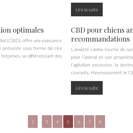
Lire la suite
tion optimales
CBD pour chiens an
recommandations
ol (CBD), offre une puissance
 se présente sous forme de cire
L’anxiété canine touche de nom
terpènes, se différenciant des
pour l’animal et son propri
l’agitation excessive, la dest
courants. Heureusement, le CB
Lire la suite
1
…
3
4
5
6
7
8