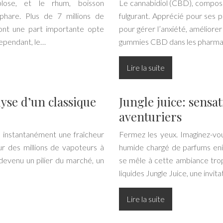
lose, et le rhum, boisson
Le cannabidiol (CBD), composé
hare. Plus de 7 millions de
fulgurant. Apprécié pour ses pr
 dont une part importante opte
pour gérer l’anxiété, améliorer
ependant, le…
gummies CBD dans les pharm
Lire la suite
yse d’un classique
Jungle juice: sensa
aventuriers
instantanément une fraîcheur
Fermez les yeux. Imaginez-vous
ur des millions de vapoteurs à
humide chargé de parfums eni
devenu un pilier du marché, un
se mêle à cette ambiance tropi
liquides Jungle Juice, une invit
Lire la suite