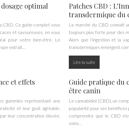
t dosage optimal
Patches CBD : L’Inn
transdermique du 
 au CBD. Ce guide complet vous
Le marché du CBD connaît un
icaces et savoureuses, en vous
toujours plus forte pour des m
éal pour votre bien-être. Le
Alors que l’ingestion et la v
rope extrait…
transdermiques émergent comm
Lire la suite
e et effets
Guide pratique du 
être canin
les gummies représentant une
Le cannabidiol (CBD), un comp
raticité et leur goût agréable.
popularité pour ses bénéfices po
r leur concentration élevée.
comprendre que le CBD n’es
soins…